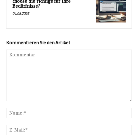
choose die richtige für Ihre
Bedürfnisse?
04.08.2026
Kommentieren Sie den Artikel
Kommentar:
Na
E-
Mai